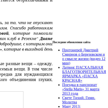
, за то, что не опускают
иям. Спасибо работникам
овой
, которые помогали
н клуб в Резекне"
Диане
Последние обновления сайта
 добродушие, с которым они
»
, которые в выходной день
Протоиерей Дмитрий
Смирнов о Березовском и
о смысле жизни (видео 12
ые разные вещи -- одежду,
мин)
Латвия: ПАСХАЛЬНАЯ
 семьи вещи.
В том числе
БЛАГОТВОРИТЕЛЬНАЯ
передав для нуждающихся
ЯРМАРКА «ПАСХА
ого объединения глухих,
КРАСНАЯ»
Поездка в пансионат
«Stella Maris» 31 марта
2013 года
Свете Тихий. Гимн.
Молитва
Март 2013: