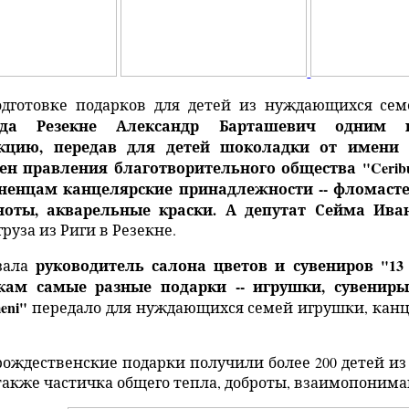
дготовке подарков для детей из нуждающихся сем
да Резекне
Александр Барташевич
одним 
кцию, передав для детей шоколадки от имени
ен правления
благотворительного общества "Cerib
енцам канцелярские принадлежности -- фломасте
ноты, акварельные краски. А депутат Сейма
Ива
груза из Риги в Резекне.
руководитель
салона
цветов и сувениров
"
13
зала
кам самые разные подарки -- игрушки, сувениры
eni
"
передало для нуждающихся семей игрушки, канц
 рождественские подарки получили более 200 детей 
 также частичка общего тепла, доброты, взаимопоним