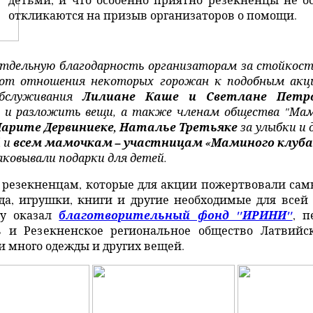
откликаются на призыв организаторов о помощи.
тдельную благодарность организаторам за стойкость
 от отношения некоторых горожан к подобным акц
бслуживания
Лилиане Каше и Светлане Петр
 и разложить вещи, а также членам общества "Мами
Марите Дервиниеке, Наталье Третьяке
за улыбки и
й
и
всем мамочкам – участницам «Маминого клуба
аковывали подарки для детей.
о резекненцам, которые для акции пожертвовали сам
да, игрушки, книги и другие необходимые для всей
у оказал
благотворительный фонд "ИРИНИ"
, 
 и Резекненское региональное общество Латвийск
и много одежды и других вещей.