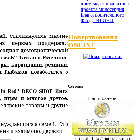
промежуточные итоги
проекта милосердия
Благотворительного
Фонда ИРИНИ
ей, откликнулись многие
Пожертвования
из первых поддержал
ONLINE
социал-демократической
u avots" Татьяна Емелина
ры, карандаши, резинки,
н Рыбаков
позаботился о
Cегодня
 In Red"
DECO SHOP
Инга
, игры и многое другое.
Наши банеры
елярские товары и другие
из нуждающихся семей. Это
ания и взаимоподдержки.