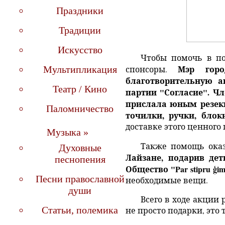
Праздники
Традиции
Искусcтво
Чтобы помочь в по
Мэр горо
Мультипликация
спонсоры.
благотворительную а
Театр / Кино
партии "Согласие".
Чл
прислала
юным резекн
Паломничество
точилки, ручки, блок
доставке этого ценного 
Музыка »
Также помощь ока
Духовные
Лайзане, подарив дет
песнопения
О
бщество
"Par stipru ģim
Песни православной
необходимые вещи.
души
Всего в ходе акции
Статьи, полемика
не просто подарки, это