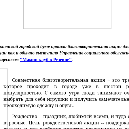
кненской городской думе прошла благотворительная акция д
ии как и обычно выступило Управление социального обслужив
"Мамин клуб в Резекне"
обществом
.
Совместная благотворительная акция -- это т
которое проходит в городе уже в шестой р
популярностью. С самого утра люди занимают оч
выбрать для себя игрушки и получить замечательны
необходимую одежду и обувь.
Рождество -- праздник, любимый всеми, и чуда о
взрослые. Цель рождественской акции -- поддерж
детьми, и что особенно приятно резекненцы не о