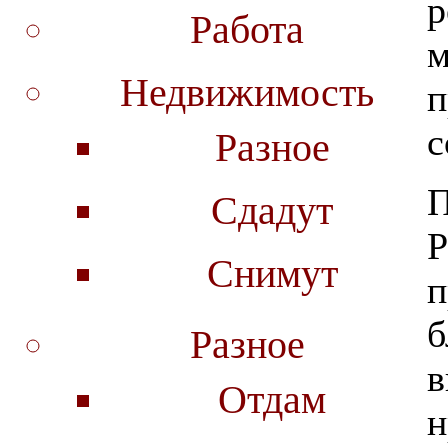
р
Работа
м
Недвижимость
п
с
Разное
П
Сдадут
Р
Снимут
п
б
Разное
в
Отдам
н