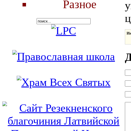
Разное
у
ц
Ин
Д