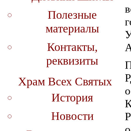
в
Полезные
г
материалы
У
Контакты,
А
реквизиты
П
Р
Храм Всех Святых
о
История
К
Новости
Р
о