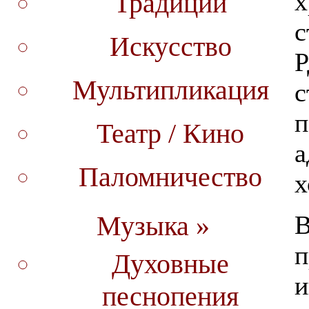
х
Традиции
с
Искусcтво
Р
Мультипликация
с
п
Театр / Кино
а
Паломничество
х
В
Музыка »
п
Духовные
и
песнопения