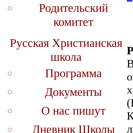
Родительский
комитет
Русская Христианская
Р
школа
В
Программа
о
х
Документы
(
О нас пишут
К
л
Дневник Школы