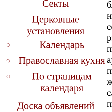
Секты
б
н
Церковные
с
установления
р
Календарь
п
а
Православная кухня
п
По страницам
ж
календаря
с
п
Доска объявлений