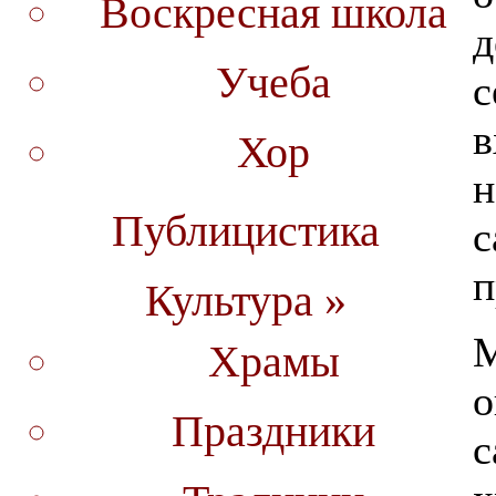
Воскресная школа
д
Учеба
с
в
Хор
н
Публицистика
с
п
Культура »
М
Храмы
о
Праздники
с