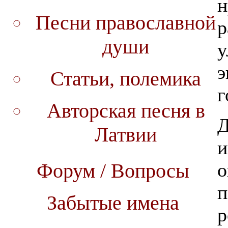
н
Песни православной
р
души
у
э
Статьи, полемика
г
Авторская песня в
Д
Латвии
и
о
Форум / Вопросы
п
Забытые имена
р