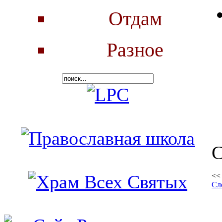
Отдам
Разное
С
<
Сл