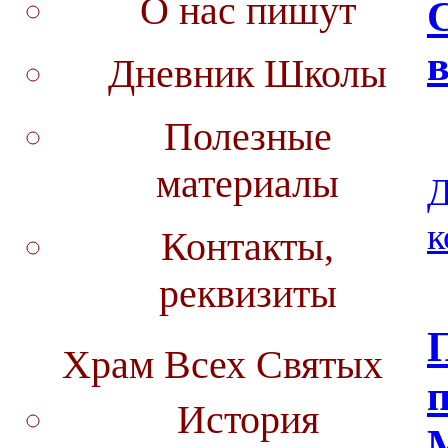
О нас пишут
в
Дневник Школы
Полезные
материалы
Д
к
Контакты,
реквизиты
П
Храм Всех Святых
п
История
M