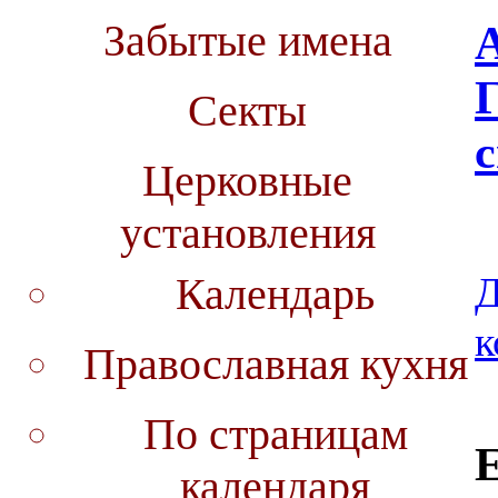
Забытые имена
Г
Секты
с
Церковные
установления
Д
Календарь
к
Православная кухня
По страницам
Е
календаря