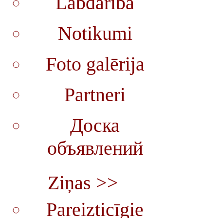
Labdarība
Notikumi
Foto galērija
Partneri
Доска
объявлений
Ziņas >>
Pareizticīgie