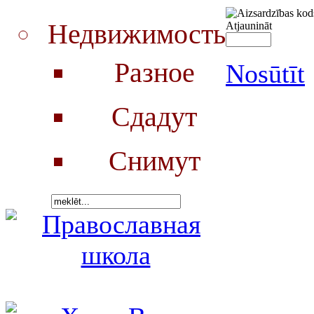
Недвижимость
Atjaunināt
Разное
Nosūtīt
Сдадут
Снимут