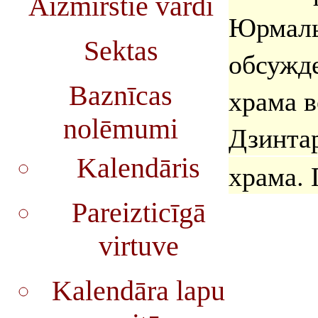
Aizmirstie vārdi
Юрмаль
Sektas
обсужде
Baznīcas
храма в
nolēmumi
Дзинтар
Kalendāris
храма. 
Pareizticīgā
virtuve
Kalendāra lapu