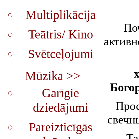
Multiplikācija
По
Teātris/ Kino
активн
Svētceļojumi
Mūzika >>
Бого
Garīgie
Прос
dziedājumi
свечн
Pareizticīgās
Та