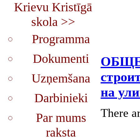
Krievu Kristīgā
skola >>
Programma
Dokumenti
ОБЩЕ
строи
Uzņemšana
на ули
Darbinieki
There ar
Par mums
raksta