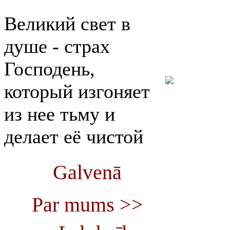
Великий свет в
душе - страх
Господень,
который изгоняет
из нее тьму и
делает её чистой
Galvenā
Par mums >>