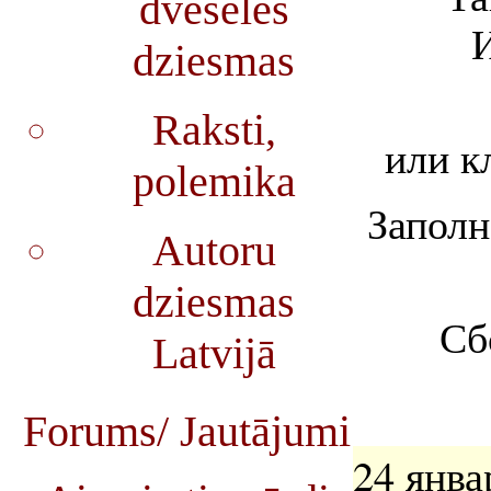
dvēseles
dziesmas
Raksti,
или к
polemika
Заполн
Autoru
dziesmas
Сб
Latvijā
Forums/ Jautājumi
24 янва