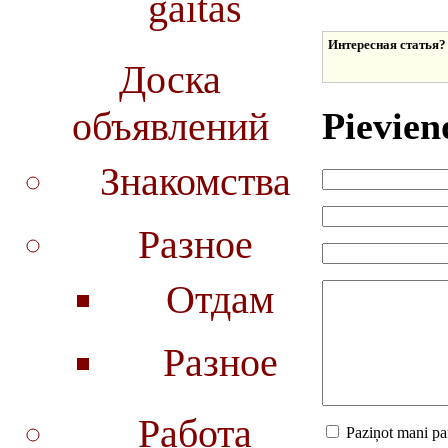
gaitās
Интересная статья?
Доска
объявлений
Pievien
Знакомства
Разное
Отдам
Разное
Работа
Paziņot mani p