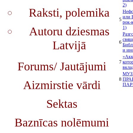
2)
Raksti, polemika
Нефо
или 
5
рок-
Autoru dziesmas
1)
Разг
свящ
Latvijā
6
Библ
и ин
«Акк
7
кото
Forums/ Jautājumi
вкла
МУЗ
8
ПРА
Aizmirstie vārdi
ПАР
Sektas
Baznīcas nolēmumi