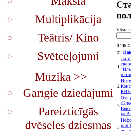
Māksla
Ста
по
Multiplikācija
Virsraks
Teātris/ Kino
Rādīt 
Svētceļojumi
#
Rak
Латв
твор
1
"Иль
Mūzika >>
пятн
Инте
2
Конс
Garīgie dziedājumi
КИ
Отец
(Кис
3
Pareizticīgās
Высо
ко В
Нефо
dvēseles dziesmas
или 
4
рок-