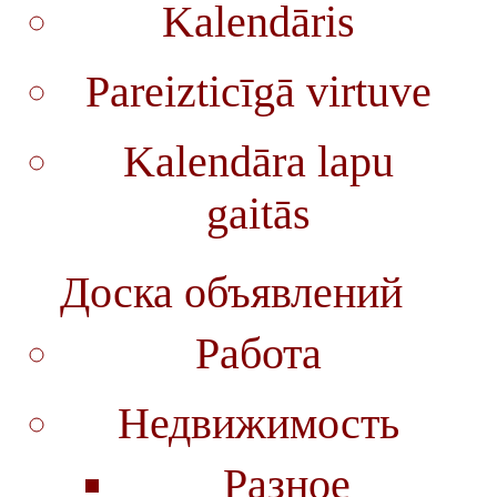
Kalendāris
Pareizticīgā virtuve
Kalendāra lapu
gaitās
Доска объявлений
Работа
Недвижимость
Разное