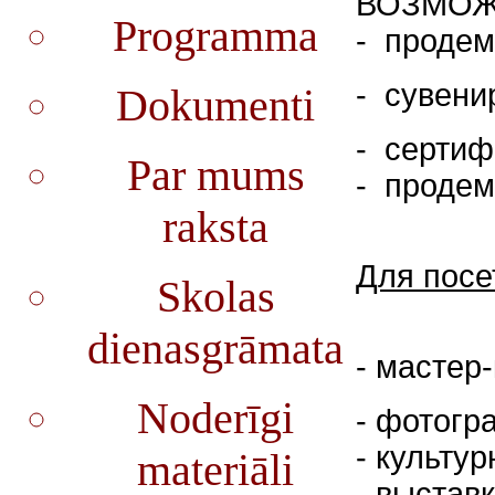
ВОЗМОЖ
Programma
- продем
- сувени
Dokumenti
- сертиф
Par mums
- продем
raksta
Для посе
Skolas
dienasgrāmata
- мастер
Noderīgi
- фотогр
- культу
materiāli
- выстав