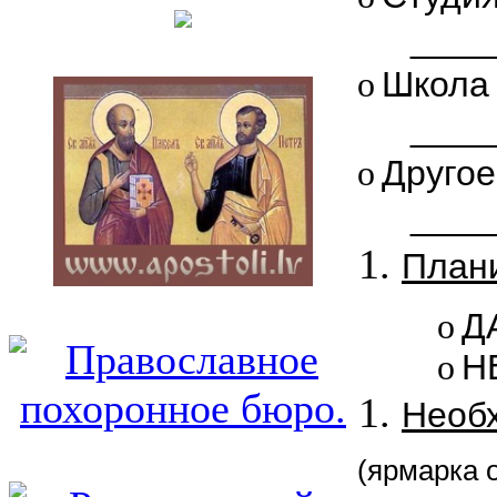
____
o
Школа
____
o
Другое
____
Плани
o
Д
o
Н
Необх
(ярмарка 