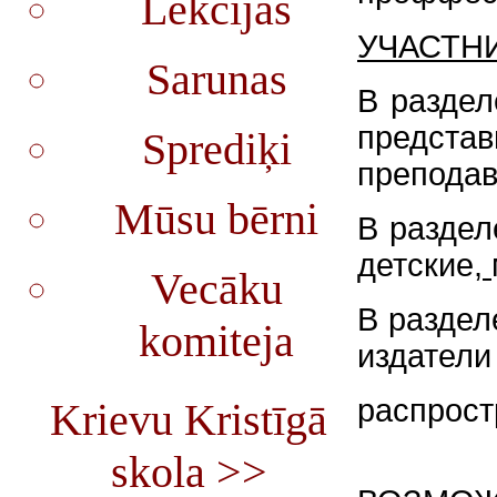
Lekcijas
УЧАСТН
Sarunas
В раздел
предста
Sprediķi
преподав
Mūsu bērni
В раздел
детские,
Vecāku
В раздел
komiteja
издатели
распрост
Krievu Kristīgā
skola >>