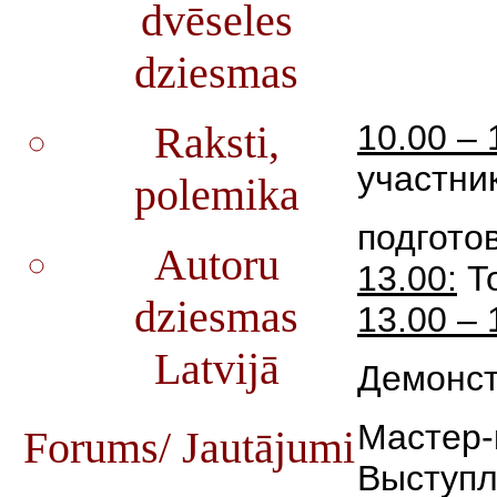
dvēseles
dziesmas
10.00 – 
Raksti,
участни
polemika
подгото
Autoru
13.00:
То
dziesmas
13.00 – 
Latvijā
Демонст
Мастер-
Forums/ Jautājumi
Выступл