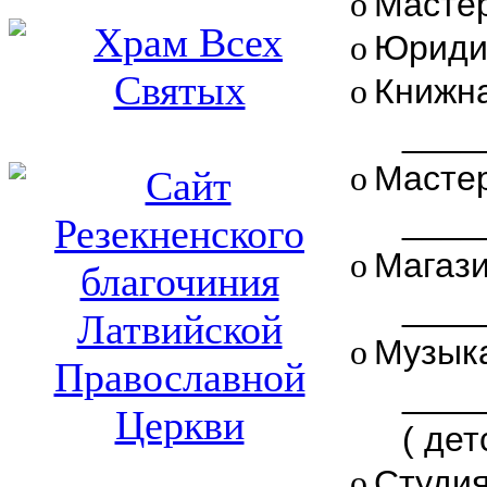
o
Масте
o
Юриди
o
Книжн
____
o
Масте
____
o
Магаз
____
o
Музык
____
( дет
o
Студия