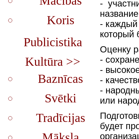
Mācības
- участн
название
Koris
- каждый
который 
Publicistika
Оценку р
- сохран
Kultūra >>
- высоко
Baznīcas
- качест
- народн
Svētki
или наро
Подготов
Tradīcijas
будет пр
Māksla
организа