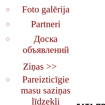
Foto galērija
Partneri
Доска
объявлений
Ziņas >>
Pareizticīgie
masu saziņas
līdzekļi