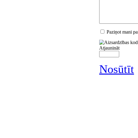
Paziņot mani p
Atjaunināt
Nosūtīt