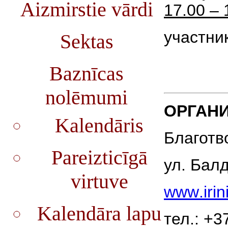
Aizmirstie vārdi
17.00 – 
участни
Sektas
Baznīcas
nolēmumi
ОРГАНИ
Kalendāris
Благотв
Pareizticīgā
ул. Балд
virtuve
www
.
irin
Kalendāra lapu
тел.: +3