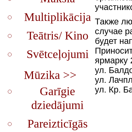
участник
Multiplikācija
Также лю
случае р
Teātris/ Kino
будет на
Приносит
Svētceļojumi
ярмарку 
ул. Балд
Mūzika >>
ул. Лачп
Garīgie
ул. Кр. Б
dziedājumi
Pareizticīgās