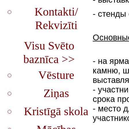
Kontakti/
- стенды
Rekvizīti
Основные
Visu Svēto
baznīca >>
- на ярм
камню, ш
Vēsture
выставля
- участн
Ziņas
срока пр
- место 
Kristīgā skola
участник