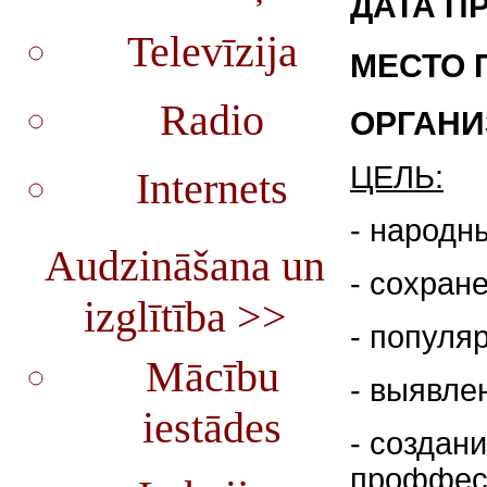
ДАТА П
Televīzija
МЕСТО 
Radio
ОРГАНИ
ЦЕЛЬ:
Internets
- народн
Audzināšana un
- сохран
izglītība >>
- популя
Mācību
- выявле
iestādes
- создан
проффеси