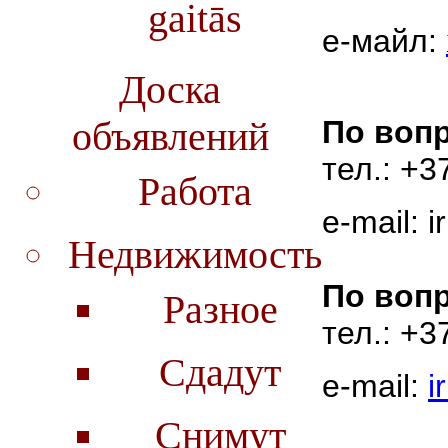
gaitās
е-майл:
Доска
По воп
объявлений
тел.: +3
Работа
e-mail:
ir
Недвижимость
По воп
Разное
тел.: +3
Сдадут
e-mail:
i
Снимут